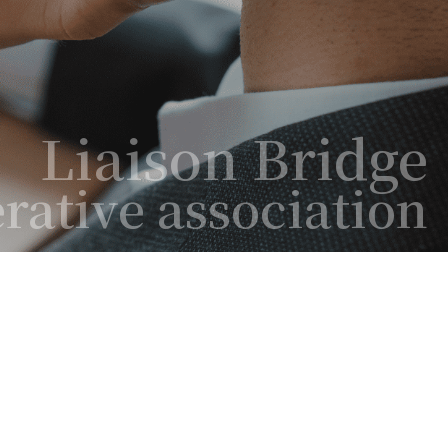
Liaison Bridge
rative association